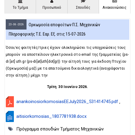
D
O
D
Το Τμήμα
Προσωπικό
Σπουδές
Ανακοινώσεις
O
W
O
W
N
W
N
T
N
Ορκωμοσία αποφοίτων Π.Σ. Μηχανικών
23 - 06 - 2026
T
R
T
R
I
R
Πληροφορικής Τ.Ε. Εαρ. Εξ. στις 15-07-2026
I
G
I
G
G
G
Όσοι/ες φοιτητές/τριες έχουν ολοκληρώσει τις υποχρεώσεις τους
G
E
G
μπορούν να αποστείλουν ηλεκτρονικά στο email της Γραμματείας (
ps-
E
R
E
di
[at]
uth.gr
(ps-di[at]uth[dot]gr)
) την αίτησή τους για έκδοση Πτυχίου
R
R
(Ορκωμοσία) μαζί με τα απαιτούμενα δικαιολογητικά (αναγράφονται
στην αίτηση ) μέχρι την
Τρίτη 30 Ιουνίου 2026.
anankoinosiorkomosiasEEJuly2026_531414745.pdf
,
aitisiorkomosias_1807781938.docx
Πρόγραμμα σπουδών Τμήματος Μηχανικών