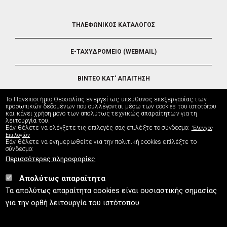
FOOTER
ΤΗΛΕΦΩΝΙΚΟΣ ΚΑΤΑΛΟΓΟΣ
5
E-ΤΑΧΥΔΡΟΜΕΙΟ (WEBMAIL)
ΒΙΝΤΕΟ ΚΑΤ' ΑΠΑΙΤΗΣΗ
Το Πανεπιστήμιο Θεσσαλίας ενεργεί ως υπεύθυνος επεξεργασίας των
ΤΗΛΕΥΠΟΣΤΗΡΙΞΗ
προσωπικών δεδομένων που συλλέγονται μέσω των cookies του ιστοτόπου
και κάνει χρήση μόνο των απολύτως τεχνικώς απαραίτητων για τη
λειτουργία του.
Εάν θέλετε να ελέγξετε τις επιλογές σας επιλέξτε το σύνδεσμο:
'Ελεγχος
ΔΙΕΥΘΥΝΣΗ ΜΗΧΑΝΟΡΓΑΝΩΣΗΣ
Επιλογών
Εάν θέλετε να ενημερωθείτε για την πολιτική cookies επίλέξτε το
σύνδεσμο:
Περισσότερες πληροφορίες
Απολύτως απαραίτητα
UTH.GR © 2026
Τα απολύτως απαραίτητα cookies είναι ουσιαστικής σημασίας
info
[at]
uth.gr
(Επικοινωνία)
⚪
Χάρτης Ιστοτόπου
⚪
Πολιτική Cookies
⚪
για την ορθή λειτουργία του ιστότοπου
Πολιτική Απορρήτου
⚪
Δήλωση Προσβασιμότητας
ISO9001:2015