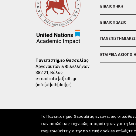
ΒΙΒΛΙΟΘΗΚΗ
ΒΙΒΛΙΟΠΩΛΕΙΟ
ΠΑΝΕΠΙΣΤΗΜΙΑΚΕΣ
ΕΤΑΙΡΕΙΑ ΑΞΙΟΠΟΙ
Πανεπιστήμιο Θεσσαλίας
Αργοναυτών & Φιλελλήνων
382 21, Βόλος
e-mail:
info
[at]
uth.gr
(info[at]uth[dot]gr)
Το Πανεπιστήμιο Θεσσαλίας ενεργεί ως υπεύθυν
των απολύτως τεχνικώς απαραίτητων για τη λειτ
ενημερωθείτε για την πολιτική cookies επίλέξτε 
info
[at]
uth.gr
(Επικοιν