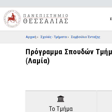
Παράκαμψη
προς
το
κυρίως
περιεχόμενο
BREADCRUMB
Αρχική
Σχολές - Τμήματα
Συμβούλιο Ένταξης
Πρόγραμμα Σπουδών Τμήμα
(Λαμία)
Το Τμήμα