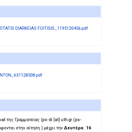
TATIS DIARKEIAS FOITISIS_1195120456.pdf
NTON_631128508.pdf
il της Γραμματείας (
ps-di
[at]
uth.gr
(ps-
άφονται στην αίτηση ) μέχρι την
Δευτέρα 16