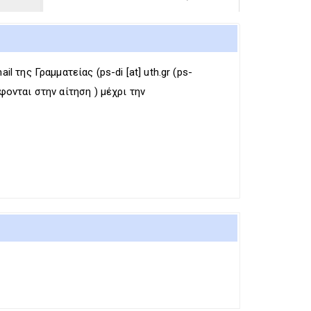
R
I
R
I
G
I
G
G
G
G
E
G
E
R
E
il της Γραμματείας (
ps-di
[at]
uth.gr
(ps-
R
R
ονται στην αίτηση ) μέχρι την