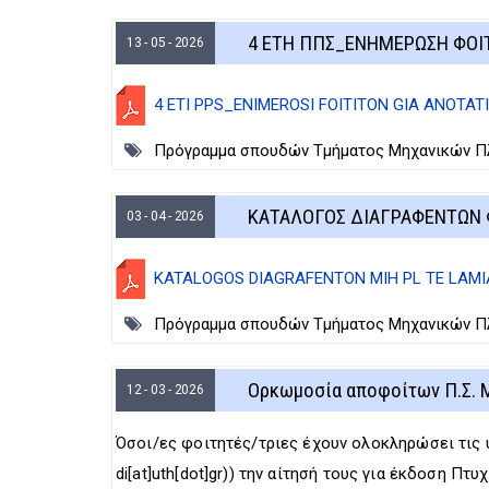
4 ΕΤΗ ΠΠΣ_ΕΝΗΜΕΡΩΣΗ ΦΟΙΤ
13 - 05 - 2026
4 ETI PPS_ENIMEROSI FOITITON GIA ANOTATI
Πρόγραμμα σπουδών Τμήματος Μηχανικών Πλη
ΚΑΤΑΛΟΓΟΣ ΔΙΑΓΡΑΦΕΝΤΩΝ Φ
03 - 04 - 2026
KATALOGOS DIAGRAFENTON MIH PL TE LAMIA
Πρόγραμμα σπουδών Τμήματος Μηχανικών Πλη
Ορκωμοσία αποφοίτων Π.Σ. Μ
12 - 03 - 2026
Όσοι/ες φοιτητές/τριες έχουν ολοκληρώσει τις 
di[at]uth[dot]gr)
) την αίτησή τους για έκδοση Πτυ