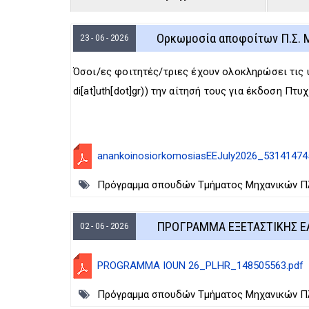
Ορκωμοσία αποφοίτων Π.Σ. Μη
23 - 06 - 2026
Όσοι/ες φοιτητές/τριες έχουν ολοκληρώσει τις 
di[at]uth[dot]gr)
) την αίτησή τους για έκδοση Πτυχ
anankoinosiorkomosiasEEJuly2026_53141474
Πρόγραμμα σπουδών Τμήματος Μηχανικών Πλη
ΠΡΟΓΡΑΜΜΑ ΕΞΕΤΑΣΤΙΚΗΣ Ε
02 - 06 - 2026
PROGRAMMA IOUN 26_PLHR_148505563.pdf
Πρόγραμμα σπουδών Τμήματος Μηχανικών Πλη