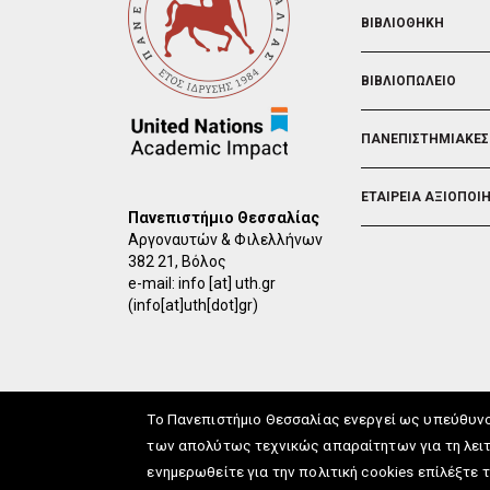
ΒΙΒΛΙΟΘΗΚΗ
ΒΙΒΛΙΟΠΩΛΕΙΟ
ΠΑΝΕΠΙΣΤΗΜΙΑΚΕΣ
ΕΤΑΙΡΕΙΑ ΑΞΙΟΠΟΙ
Πανεπιστήμιο Θεσσαλίας
Αργοναυτών & Φιλελλήνων
382 21, Βόλος
e-mail:
info
[at]
uth.gr
(info[at]uth[dot]gr)
Το Πανεπιστήμιο Θεσσαλίας ενεργεί ως υπεύθυν
των απολύτως τεχνικώς απαραίτητων για τη λειτ
ενημερωθείτε για την πολιτική cookies επίλέξτε 
info
[at]
uth.gr
(Επικοιν