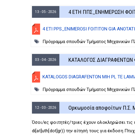
4 ΕΤΗ ΠΠΣ_ΕΝΗΜΕΡΩΣΗ ΦΟΙΤ
13 - 05 - 2026
4 ETI PPS_ENIMEROSI FOITITON GIA ANOTATI
Πρόγραμμα σπουδών Τμήματος Μηχανικών Πλη
ΚΑΤΑΛΟΓΟΣ ΔΙΑΓΡΑΦΕΝΤΩΝ Φ
03 - 04 - 2026
KATALOGOS DIAGRAFENTON MIH PL TE LAMIA
Πρόγραμμα σπουδών Τμήματος Μηχανικών Πλη
Ορκωμοσία αποφοίτων Π.Σ. Μ
12 - 03 - 2026
Όσοι/ες φοιτητές/τριες έχουν ολοκληρώσει τις 
di[at]uth[dot]gr)
) την αίτησή τους για έκδοση Πτυ