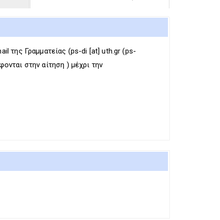
R
I
R
I
G
I
G
G
G
G
E
G
E
R
E
il της Γραμματείας (
ps-di
[at]
uth.gr
(ps-
R
R
ονται στην αίτηση ) μέχρι την