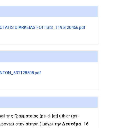
TATIS DIARKEIAS FOITISIS_1195120456.pdf
NTON_631128508.pdf
il της Γραμματείας (
ps-di
[at]
uth.gr
(ps-
άφονται στην αίτηση ) μέχρι την
Δευτέρα 16