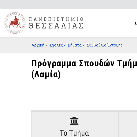
Παράκαμψη
προς
το
κυρίως
περιεχόμενο
BREADCRUMB
Αρχική
Σχολές - Τμήματα
Συμβούλιο Ένταξης
Πρόγραμμα Σπουδών Τμήμα
(Λαμία)
Το Τμήμα