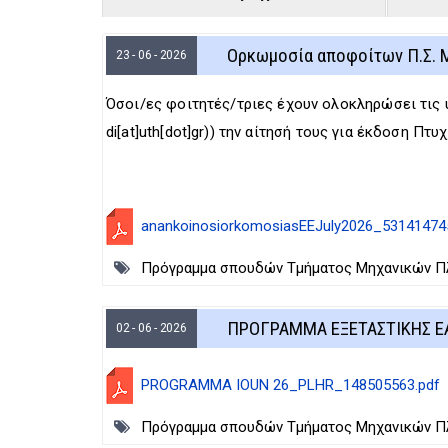
Ορκωμοσία αποφοίτων Π.Σ. Μη
23 - 06 - 2026
Όσοι/ες φοιτητές/τριες έχουν ολοκληρώσει τις 
di[at]uth[dot]gr)
) την αίτησή τους για έκδοση Πτυχ
anankoinosiorkomosiasEEJuly2026_53141474
Πρόγραμμα σπουδών Τμήματος Μηχανικών Πλη
ΠΡΟΓΡΑΜΜΑ ΕΞΕΤΑΣΤΙΚΗΣ Ε
02 - 06 - 2026
PROGRAMMA IOUN 26_PLHR_148505563.pdf
Πρόγραμμα σπουδών Τμήματος Μηχανικών Πλη